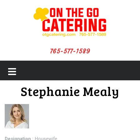
765-577-1589
close
Stephanie Mealy
menu
Designation :
Housewife